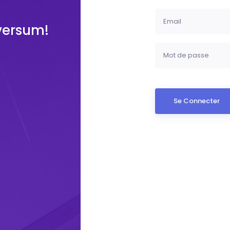
versum!
Se Connecter